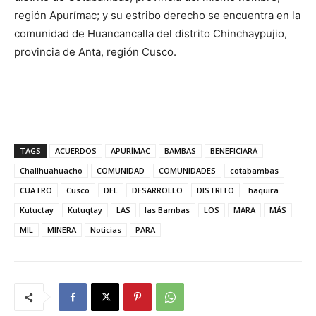
región Apurímac; y su estribo derecho se encuentra en la
comunidad de Huancancalla del distrito Chinchaypujio,
provincia de Anta, región Cusco.
TAGS
ACUERDOS
APURÍMAC
BAMBAS
BENEFICIARÁ
Challhuahuacho
COMUNIDAD
COMUNIDADES
cotabambas
CUATRO
Cusco
DEL
DESARROLLO
DISTRITO
haquira
Kutuctay
Kutuqtay
LAS
las Bambas
LOS
MARA
MÁS
MIL
MINERA
Noticias
PARA