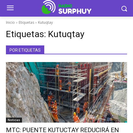
Inicio
Etiquetas
Kutuqtay
Etiquetas:
Kutuqtay
POR ETIQUETAS
Noticias
MTC: PUENTE KUTUCTAY REDUCIRÁ EN