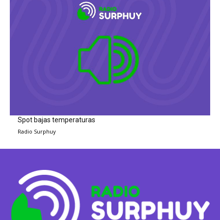
Spot bajas temperaturas
Radio Surphuy