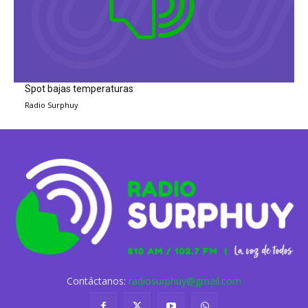
Spot bajas temperaturas
Radio Surphuy
Contáctanos:
radiosurphuy@gmail.com