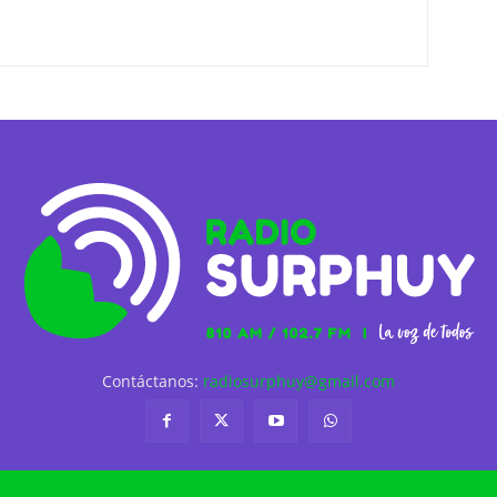
Contáctanos:
radiosurphuy@gmail.com