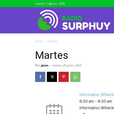
viernes, 7 agosto, 2026
Inicio
Martes
Martes
Por
jatun
-
martes, 25 junio, 2024
Informativo Willari
6:30 am
-
8:30 am
Informativo Willari