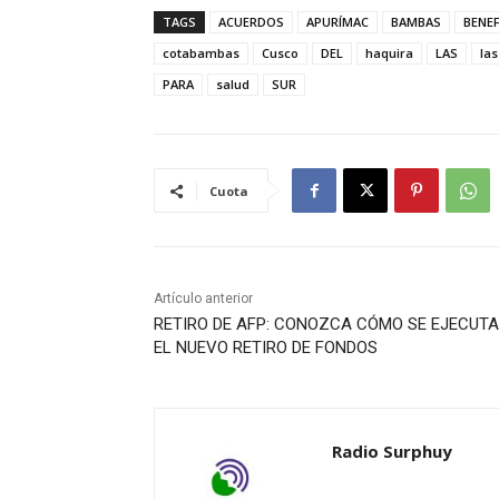
TAGS
ACUERDOS
APURÍMAC
BAMBAS
BENEF
cotabambas
Cusco
DEL
haquira
LAS
la
PARA
salud
SUR
Cuota
Artículo anterior
RETIRO DE AFP: CONOZCA CÓMO SE EJECUTA
EL NUEVO RETIRO DE FONDOS
Radio Surphuy