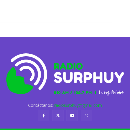
Contáctanos:
radiosurphuy@gmail.com