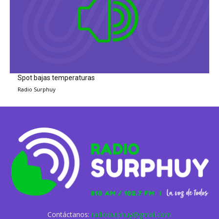
Spot bajas temperaturas
Radio Surphuy
Contáctanos:
radiosurphuy@gmail.com