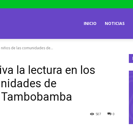
INICIO
NOTICIAS
os niños de las comunidades de...
va la lectura en los
unidades de
y Tambobamba
507
0