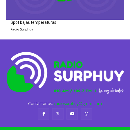
Spot bajas temperaturas
Radio Surphuy
Contáctanos:
radiosurphuy@gmail.com