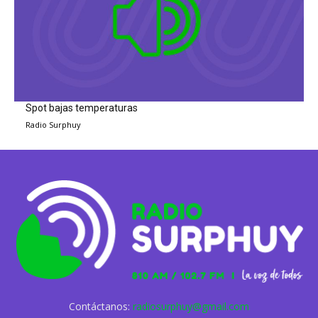
Spot bajas temperaturas
Radio Surphuy
Contáctanos:
radiosurphuy@gmail.com