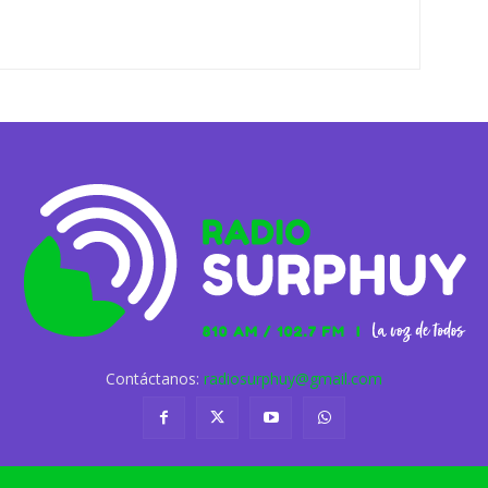
Contáctanos:
radiosurphuy@gmail.com