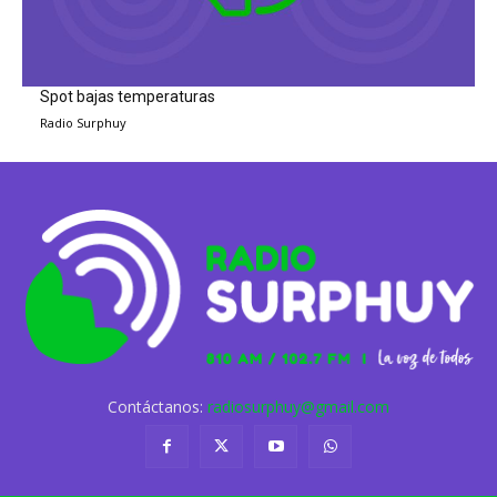
Spot bajas temperaturas
Radio Surphuy
Contáctanos:
radiosurphuy@gmail.com