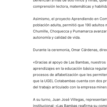
benefician a más de 800 niños y niñas, qu
comprensión lectora, matemáticas y habili
Asimismo, el proyecto Aprendiendo en Comu
población adulta, permitió que 190 adulto
Chumille, Choquecca y Pumamarca avanzaran
autonomía y calidad de vida.
Durante la ceremonia, Omar Cárdenas, dire
«Gracias al apoyo de Las Bambas, nuestros 
aprendizajes en la educación básica regula
procesos de alfabetización que les permite
que la UGEL Cotabambas cuenta con dos p
del trabajo articulado con la empresa miner
A su turno, Juan José Villegas, representa
institucional: «Las Bambas reafirma su com