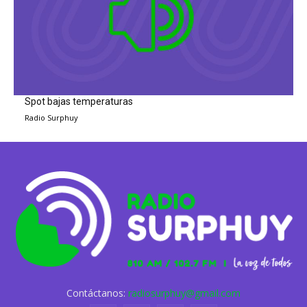
Spot bajas temperaturas
Radio Surphuy
Contáctanos:
radiosurphuy@gmail.com