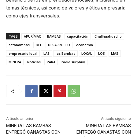
temas técnicos, así como de valores y ética empresarial
como ejes transversales. ​
TAGS
APURÍMAC
BAMBAS
capacitación
Challhuahuacho
cotabambas
DEL
DESARROLLO
economía
empresario local
LAS
las Bambas
LOCAL
LOS
MÁS
MINERA
Noticias
PARA
radio surphuy
Artículo anterior
Artículo siguiente
MINERA LAS BAMBAS
MINERA LAS BAMBAS
ENTREGÓ CANASTAS CON
ENTREGÓ CANASTAS CON