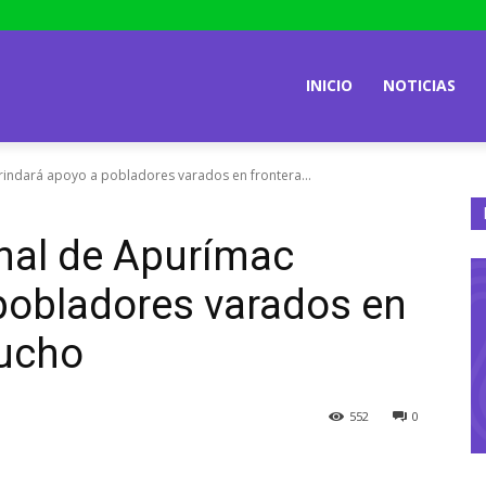
INICIO
NOTICIAS
rindará apoyo a pobladores varados en frontera...
nal de Apurímac
pobladores varados en
cucho
552
0