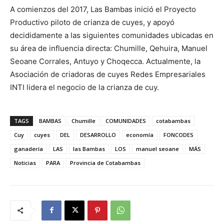
A comienzos del 2017, Las Bambas inició el Proyecto
Productivo piloto de crianza de cuyes, y apoyó
decididamente a las siguientes comunidades ubicadas en
su área de influencia directa: Chumille, Qehuira, Manuel
Seoane Corrales, Antuyo y Choqecca. Actualmente, la
Asociación de criadoras de cuyes Redes Empresariales
INTI lidera el negocio de la crianza de cuy.
TAGS
BAMBAS
Chumille
COMUNIDADES
cotabambas
Cuy
cuyes
DEL
DESARROLLO
economía
FONCODES
ganadería
LAS
las Bambas
LOS
manuel seoane
MÁS
Noticias
PARA
Provincia de Cotabambas