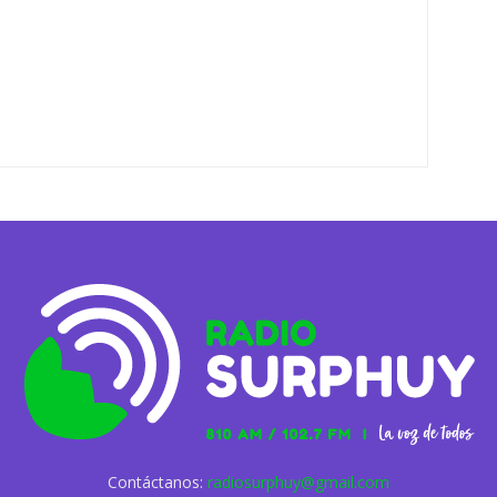
Contáctanos:
radiosurphuy@gmail.com