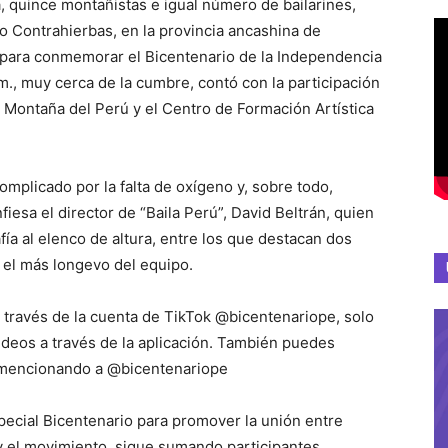
, quince montañistas e igual número de bailarines,
o Contrahierbas, en la provincia ancashina de
 para conmemorar el Bicentenario de la Independencia
., muy cerca de la cumbre, contó con la participación
 Montaña del Perú y el Centro de Formación Artística
omplicado por la falta de oxígeno y, sobre todo,
fiesa el director de “Baila Perú”, David Beltrán, quien
ía al elenco de altura, entre los que destacan dos
 el más longevo del equipo.
 través de la cuenta de TikTok @bicentenariope, solo
ideos a través de la aplicación. También puedes
s mencionando a @bicentenariope
special Bicentenario para promover la unión entre
y el movimiento, sigue sumando participantes.