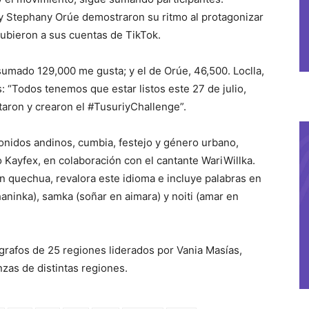
 y Stephany Orúe demostraron su ritmo al protagonizar
ubieron a sus cuentas de TikTok.
 sumado 129,000 me gusta; y el de Orúe, 46,500. Loclla,
 “Todos tenemos que estar listos este 27 de julio,
taron y crearon el #TusuriyChallenge”.
onidos andinos, cumbia, festejo y género urbano,
 Kayfex, en colaboración con el cantante WariWillka.
en quechua, revalora este idioma e incluye palabras en
shaninka), samka (soñar en aimara) y noiti (amar en
grafos de 25 regiones liderados por Vania Masías,
zas de distintas regiones.