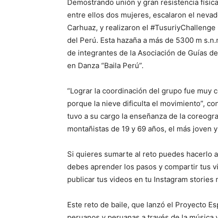
Demostrando unión y gran resistencia física
entre ellos dos mujeres, escalaron el nevad
Carhuaz, y realizaron el #TusuriyChallenge
del Perú. Esta hazaña a más de 5300 m s.n.m
de integrantes de la Asociación de Guías de
en Danza “Baila Perú”.
“Lograr la coordinación del grupo fue muy c
porque la nieve dificulta el movimiento”, con
tuvo a su cargo la enseñanza de la coreograf
montañistas de 19 y 69 años, el más joven y
Si quieres sumarte al reto puedes hacerlo a
debes aprender los pasos y compartir tus v
publicar tus videos en tu Instagram storie
Este reto de baile, que lanzó el Proyecto E
peruanos y peruanas a través de la música 