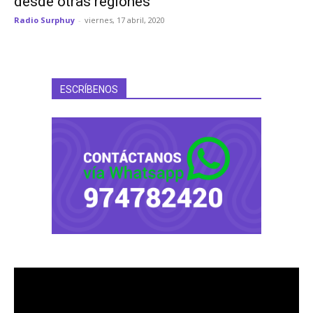
desde otras regiones
Radio Surphuy
-
viernes, 17 abril, 2020
ESCRÍBENOS