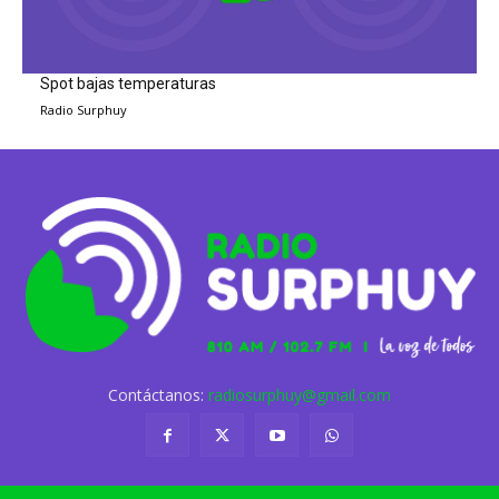
Spot bajas temperaturas
Radio Surphuy
Contáctanos:
radiosurphuy@gmail.com