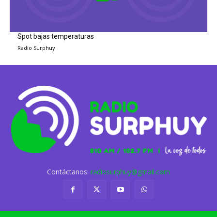
Spot bajas temperaturas
Radio Surphuy
Contáctanos:
radiosurphuy@gmail.com